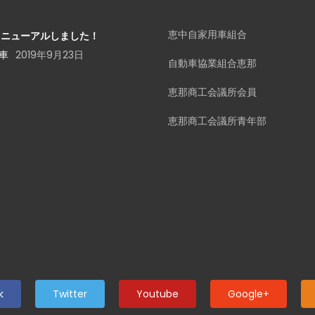
恵中自家用車組合
リニューアルしました！
古車
2019年9月23日
自動車協業組合恵那
恵那商工会議所会員
恵那商工会議所青年部
k
Twitter
Youtube
Google+