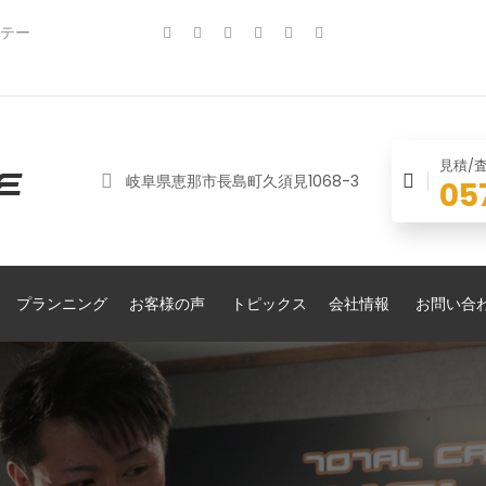
ステー
見積/
岐阜県恵那市長島町久須見1068-3
05
プランニング
お客様の声
トピックス
会社情報
お問い合